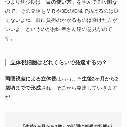
つまり幼少期は「
目の使い方
」を学んでる段階な
ので、その発達をＶＲや3Dの映像で妨げるのは良
くないよね、眼に負担のかかるものは避けた方が
いいよ、というのがお医者さん達の意見なので
す。
立体視細胞はどれくらいで発達するの？
両眼視差による立体視
はおおよそ
生後2ヶ月から2
歳頃までで形成
され、そこから発達していきます
が、
「生後2ヶ月から2歳」の期間に斜視の状態が