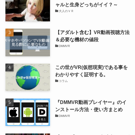
ャルと生身どっちがイイ？～
大人のＶＲ
【アダルト含む】VR動画視聴方法
＆必要な機材の値段
DMMVR
この世がVR(仮想現実)である事を
わかりやすく証明する。
コラム
『DMMVR動画プレイヤー』のイ
ンストール方法・使い方まとめ
DMMVR