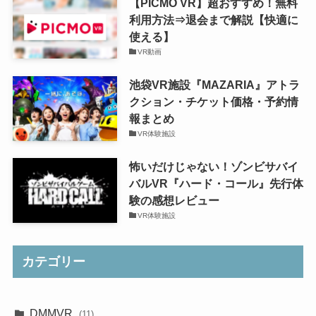
【PICMO VR】超おすすめ！無料
利用方法⇒退会まで解説【快適に
使える】
VR動画
池袋VR施設『MAZARIA』アトラ
クション・チケット価格・予約情
報まとめ
VR体験施設
怖いだけじゃない！ゾンビサバイ
バルVR『ハード・コール』先行体
験の感想レビュー
VR体験施設
カテゴリー
DMMVR
(11)