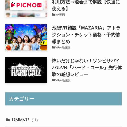
利用方法⇒退会まで解説【快適に
使える】
VR動画
池袋VR施設『MAZARIA』アトラ
クション・チケット価格・予約情
報まとめ
VR体験施設
怖いだけじゃない！ゾンビサバイ
バルVR『ハード・コール』先行体
験の感想レビュー
VR体験施設
カテゴリー
DMMVR
(11)