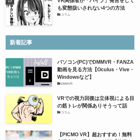
VR関係者が「バイブ」発言をして
も変態扱いされない4つの方法
コラム
新着記事
パソコン(PC)でDMMVR・FANZA
動画を見る方法【Oculus・Vive・
Windowsなど】
DMMVR
VRでの視力回復は立体視による目
の筋トレが関係ありそうって話
コラム
【PICMO VR】超おすすめ！無料